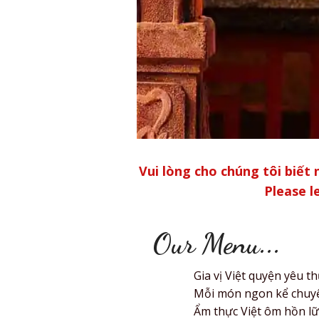
Vui lòng cho chúng tôi biết
Please l
Our Menu...
Gia vị Việt quyện yêu t
Mỗi món ngon kể chuyệ
Ẩm thực Việt ôm hồn lữ