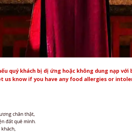
 nếu quý khách bị dị ứng hoặc không dung nạp với 
et us know if you have any food allergies or intole
hương chân thật,
n đất quê mình.
 khách,