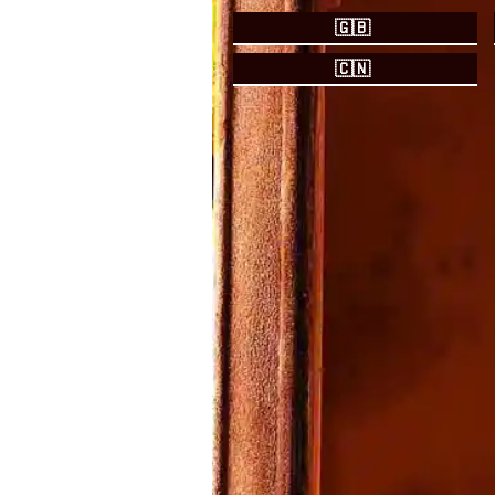
🇬🇧
🇨🇳